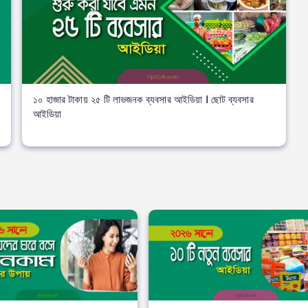
১০ হাজার টাকায় ২৫ টি লাভজনক ব্যবসার আইডিয়া । ছোট ব্যবসার
আইডিয়া